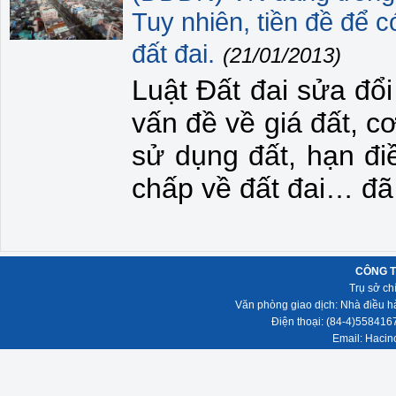
Tuy nhiên, tiền đề để c
đất đai.
(21/01/2013)
Luật Đất đai sửa đổ
vấn đề về giá đất, c
sử dụng đất, hạn điề
chấp về đất đai… đã
CÔNG T
Trụ sở ch
Văn phòng giao dịch: Nhà điều h
Điện thoại: (84-4)558416
Email: Hacin