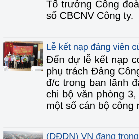
Tổ trưởng Công đoà
số CBCNV Công ty.
Lễ kết nạp đảng viên c
Đến dự lễ kết nạp 
phụ trách Đảng Công
đ/c trong ban lãnh 
chi bộ văn phòng 3,
một số cán bộ công 
(DĐDN) VN đang trong q