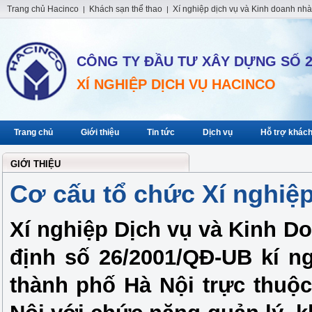
Trang chủ Hacinco
Khách sạn thể thao
Xí nghiệp dịch vụ và Kinh doanh nhà
|
|
CÔNG TY ĐẦU TƯ XÂY DỰNG SỐ 2
XÍ NGHIỆP DỊCH VỤ HACINCO
Trang chủ
Giới thiệu
Tin tức
Dịch vụ
Hỗ trợ khác
GIỚI THIỆU
Cơ cấu tổ chức Xí nghiệ
Xí nghiệp Dịch vụ và Kinh D
định số 26/2001/QĐ-UB kí n
thành phố Hà Nội trực thuộ