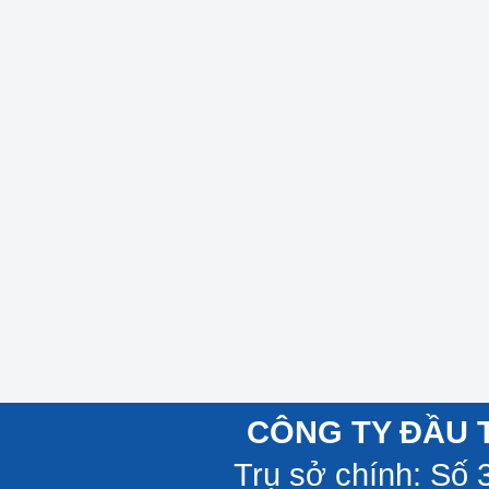
CÔNG TY ĐẦU 
Trụ sở chính: Số