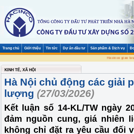
Trang chủ
Giới thiệu
Tin tức
Dự án đầu tư
Sản phẩm & Dịch vụ
Đơ
Hacinco giao lưu 
KINH TẾ, XÃ HỘI
Hà Nội chủ động các giải 
lượng
(27/03/2026)
Kết luận số 14-KL/TW ngày 20
đảm nguồn cung, giá nhiên li
không chỉ đặt ra yêu cầu đối