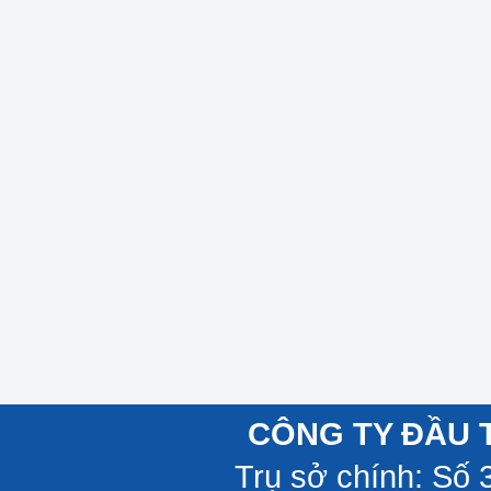
CÔNG TY ĐẦU 
Trụ sở chính: Số