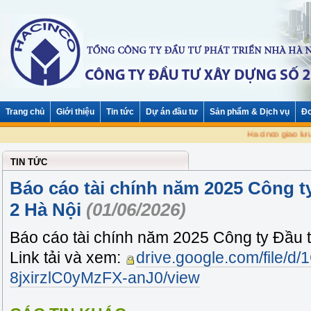
Trang chủ
Giới thiệu
Tin tức
Dự án đầu tư
Sản phẩm & Dịch vụ
Đơ
Hacinco giao lư
TIN TỨC
Báo cáo tài chính năm 2025 Công t
2 Hà Nội
(01/06/2026)
Báo cáo tài chính năm 2025 Công ty Đầu 
Link tải và xem:
drive.google.com/file/
8jxirzlC0yMzFX-anJ0/view