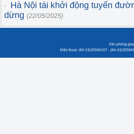
Hà Nội tái khởi động tuyến đườ
dừng
(22/05/2025)
Văn phòng giao
Điện thoại: (84-24)35584167 - (84-24)3558