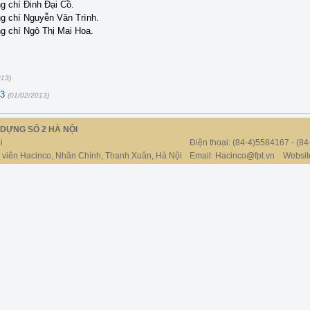
g chí Đinh Đại Cồ.
g chí Nguyễn Văn Trình.
g chí Ngô Thị Mai Hoa.
013)
 3
(01/02/2013)
DỰNG SỐ 2 HÀ NỘI
i
Điện thoại: (84-4)5584167 - (
h viên Hacinco, Nhân Chính, Thanh Xuân, Hà Nội
Email: Hacinco@fpt.vn
Website