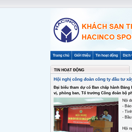
Trang chủ
Giới thiệu
Tin hoạt động
Dịch 
TIN HOẠT ĐỘNG
Hội nghị công đoàn công ty đầu tư xâ
Đại biểu tham dự có Ban chấp hành Đảng 
vị, phòng ban, Tổ trưởng Công đoàn bộ p
Nội d
- Báo
- Tìn
- Bầu
Hội n