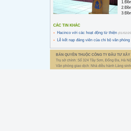
1.Đồn
2.Đồn
3.Đồn
CÁC TIN KHÁC
Hacinco với các hoạt động từ thiện
(01/02/2
Lễ kết nạp đảng viên của chi bộ văn phòng
BẢN QUYỀN THUỘC CÔNG TY ĐẦU TƯ XÂY 
Trụ sở chính: Số 324 Tây Sơn, Đống Đa, Hà Nộ
Văn phòng giao dịch: Nhà điều hành Làng sin