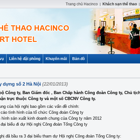
Trang chủ Hacinco
Khách sạn thể thao
|
vụ
Liên hệ đặt phòng
Khuyến mãi
Bản đồ
y dựng số 2 Hà Nội
(22/01/2013)
bộ Công ty, Ban Giám đốc , Ban Chấp hành Công đoàn Công ty, Chủ tị
hận trực thuộc Công ty và một số CBCNV Công ty.
ung của hội nghị bao gồm các vấn đề chính:
 cáo tình hình của tổ chức Công đoàn Công ty
h hình sản xuất kinh doanh chung của Công ty năm 2012
 đại biểu đi dự Hội nghị Công đoàn Tổng Công ty
ghị đã bầu ra 3 đại biểu tham dự Hội nghị Công đoàn Tổng Công ty: