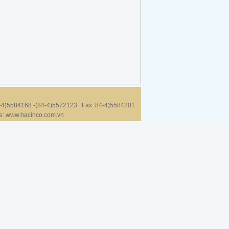
84-4)5584168 -(84-4)5572123
Fax: 84-4)5584201
: www.hacinco.com.vn